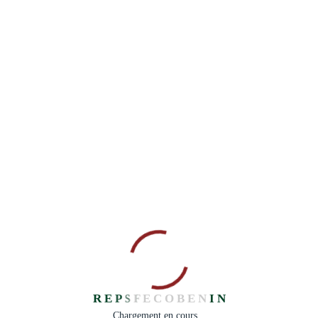
Facebook
Share on X
LinkedIn
WhatsApp
Email
Copy Link
Prev Post
Next Post
🟠Fonds PISCCA: sensibilisation
🟠Fonds PISCCA: sensibilisation des
des populations de Tchetti🟠
populations de Banikoara🟠
R
E
P
S
F
E
C
O
B
E
N
I
N
Leave A Comment
Chargement en cours...