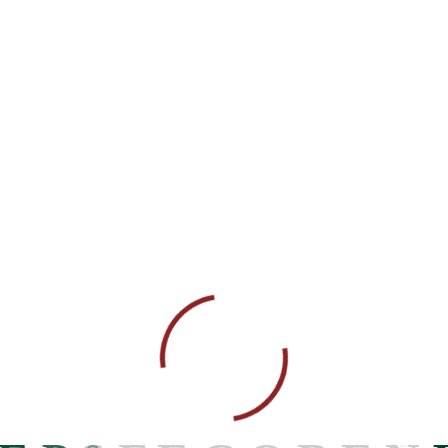

on du Projet d’appui à la protection des droits des femmes, des filles et
durée de 6 mois à Savalou, Tchetti, Djougou et Banikoara.