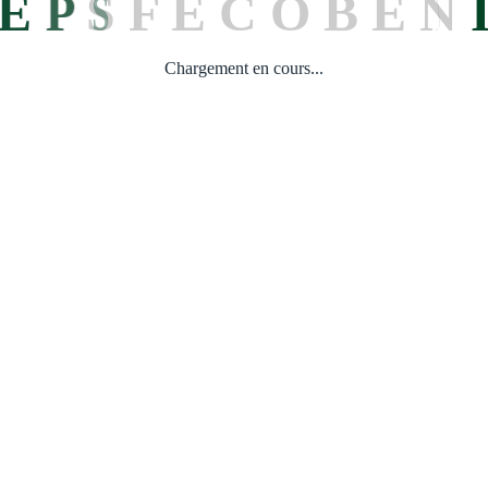
E
P
S
F
E
C
O
B
E
N
Chargement en cours...