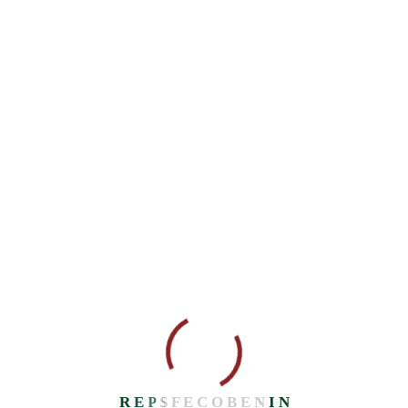
#leadershipfeminin
#autonomisationdesfemmes
#leadershipdesfilles
#VLF
#OXFAM
Facebook
Share on X
LinkedIn
WhatsApp
Email
Copy Link
Prev Post
Next Post
Programme PCV OXFAM au
LANCEMENT PROJET »
Bénin/Atelier de formation sur l’art
AUTONOMISATION DES
oratoire et la prise de parole en
FEMMES ET DES FILLES » A
public
KPOMASSE
R
E
P
S
F
E
C
O
B
E
N
I
N