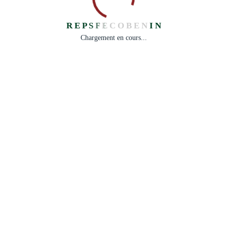
R
E
P
S
F
E
C
O
B
E
N
I
N
Chargement en cours...
Facebook
Share on X
LinkedIn
WhatsApp
Email
Copy Link
Prev Post
Next Post
JOURNEE
ATELIER DE VALIDATION DU DOCUMENT
INTERNATIONALE
D’ANALYSE GENRE DES ELECTIONS