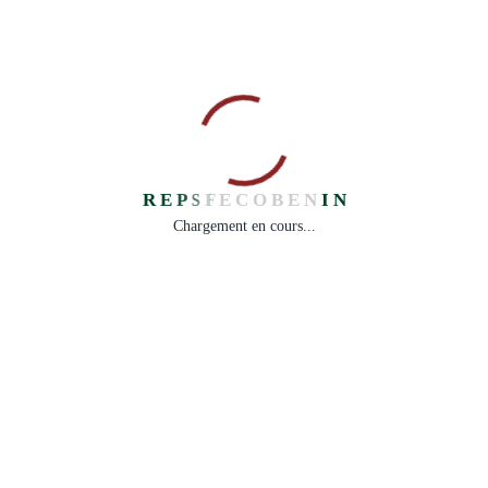
WhatsApp
Email
Copy Link
audit
Recrutement
R
E
P
S
F
E
C
O
B
E
N
I
N
Chargement en cours...
Prev Post
Next Post
Aviation
RECRUTEMENT D’UN-E CONSULTANT-E POUR LA
Construction
REDACTION DU MANUEL DE PROCEDURES
Reach New
ADMINISTRATIVES, FINANCIERES ET COMPTABLES
Heights
DU REPSFECO BENIN
Leave A Comment